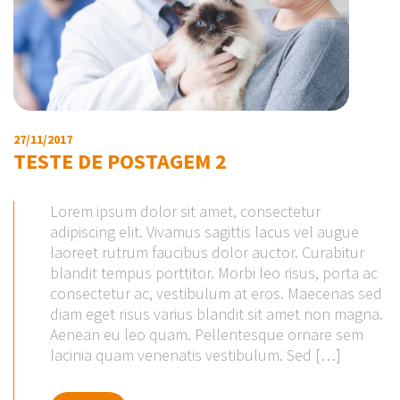
27/11/2017
TESTE DE POSTAGEM 2
Lorem ipsum dolor sit amet, consectetur
adipiscing elit. Vivamus sagittis lacus vel augue
laoreet rutrum faucibus dolor auctor. Curabitur
blandit tempus porttitor. Morbi leo risus, porta ac
consectetur ac, vestibulum at eros. Maecenas sed
diam eget risus varius blandit sit amet non magna.
Aenean eu leo quam. Pellentesque ornare sem
lacinia quam venenatis vestibulum. Sed […]