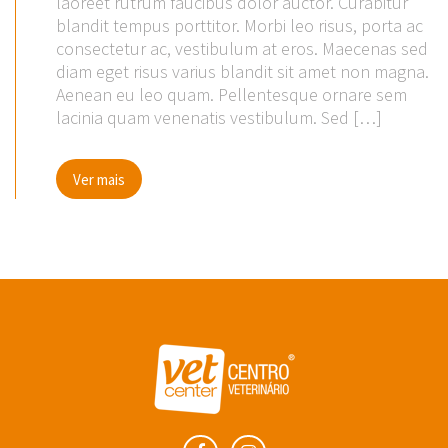
laoreet rutrum faucibus dolor auctor. Curabitur
blandit tempus porttitor. Morbi leo risus, porta ac
consectetur ac, vestibulum at eros. Maecenas sed
diam eget risus varius blandit sit amet non magna.
Aenean eu leo quam. Pellentesque ornare sem
lacinia quam venenatis vestibulum. Sed […]
Ver mais